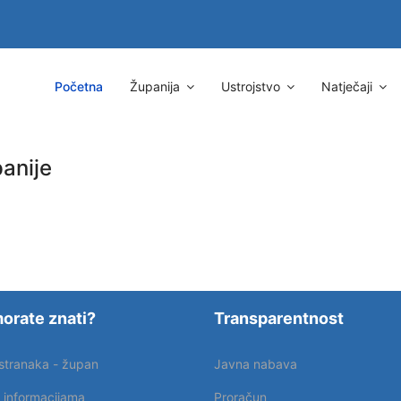
Početna
Županija
Ustrojstvo
Natječaji
anije
orate znati?
Transparentnost
 stranaka - župan
Javna nabava
p informacijama
Proračun