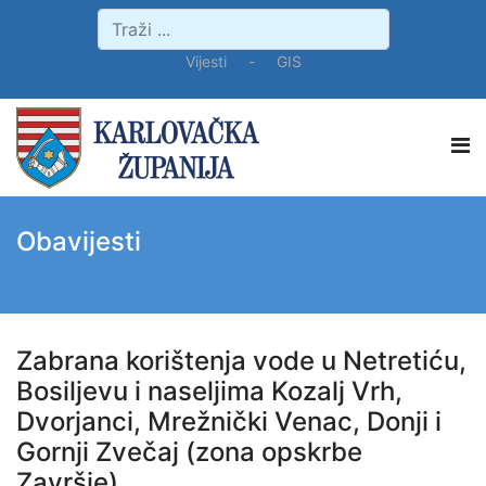
Vijesti
-
GIS
Obavijesti
Zabrana korištenja vode u Netretiću,
Bosiljevu i naseljima Kozalj Vrh,
Dvorjanci, Mrežnički Venac, Donji i
Gornji Zvečaj (zona opskrbe
Završje)