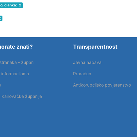
oj članka: 2
2
orate znati?
Transparentnost
 stranaka - župan
Javna nabava
p informacijama
Proračun
e
Antikorupcijsko povjerenstvo
k Karlovačke županije