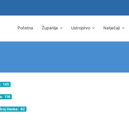
Početna
Županija
Ustrojstvo
Natječaji
a: 145
ka: 116
Broj članka: 82