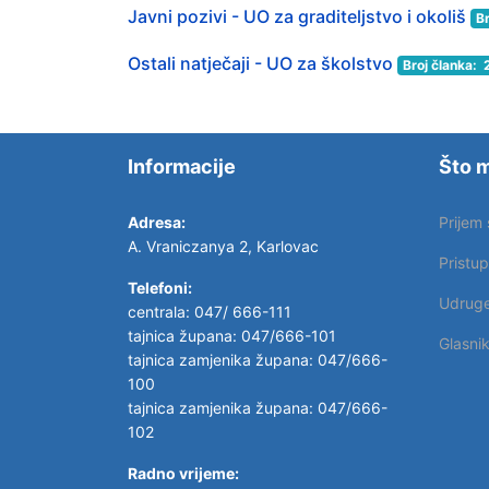
Javni pozivi - UO za graditeljstvo i okoliš
Br
Ostali natječaji - UO za školstvo
Broj članka: 
Informacije
Što m
Adresa:
Prijem
A. Vraniczanya 2, Karlovac
Pristu
Telefoni:
Udrug
centrala: 047/ 666-111
tajnica župana: 047/666-101
Glasni
tajnica zamjenika župana: 047/666-
100
tajnica zamjenika župana: 047/666-
102
Radno vrijeme: