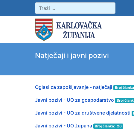
Natječaji i javni pozivi
Oglasi za zapošljavanje - natječaji
Broj člank
Javni pozivi - UO za gospodarstvo
Broj član
Javni pozivi - UO za društvene djelatnosti
Javni pozivi - UO župana
Broj članka: 26