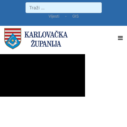
Vijesti
-
GIS