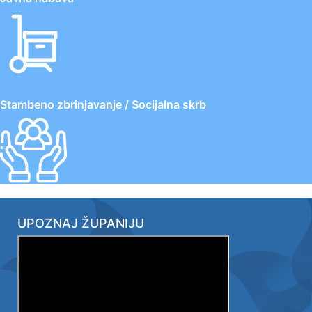
Stambeno zbrinjavanje / Socijalna skrb
UPOZNAJ ŽUPANIJU