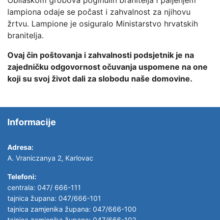
Obilaskom grobova poginulih branitelja i paljenjem
lampiona odaje se počast i zahvalnost za njihovu
žrtvu. Lampione je osiguralo Ministarstvo hrvatskih
branitelja.
Ovaj čin poštovanja i zahvalnosti podsjetnik je na
zajedničku odgovornost očuvanja uspomene na one
koji su svoj život dali za slobodu naše domovine.
Informacije
Adresa:
A. Vraniczanya 2, Karlovac
Telefoni:
centrala: 047/ 666-111
tajnica župana: 047/666-101
tajnica zamjenika župana: 047/666-100
tajnica zamjenika župana: 047/666-102