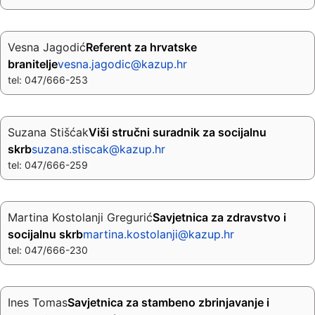
Vesna Jagodić
Referent za hrvatske
branitelje
vesna.jagodic@kazup.hr
tel: 047/666-253
Suzana Stišćak
Viši stručni suradnik za socijalnu
skrb
suzana.stiscak@kazup.hr
tel: 047/666-259
Martina Kostolanji Gregurić
Savjetnica za zdravstvo i
socijalnu skrb
martina.kostolanji@kazup.hr
tel: 047/666-230
Ines Tomas
Savjetnica za stambeno zbrinjavanje i