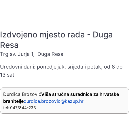
Izdvojeno mjesto rada - Duga
Resa
Trg sv. Jurja 1, Duga Resa
Uredovni dani: ponedjeljak, srijeda i petak, od 8 do
13 sati
Đurđica Brozović
Viša stručna suradnica za hrvatske
branitelje
durdica.brozovic@kazup.hr
tel: 047/844-233