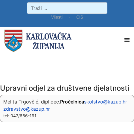
Vijesti
-
GIS
Upravni odjel za društvene djelatnosti
Melita Trgovčić, dipl.oec.
Pročelnica
skolstvo@kazup.hr
zdravstvo@kazup.hr
tel: 047/666-191