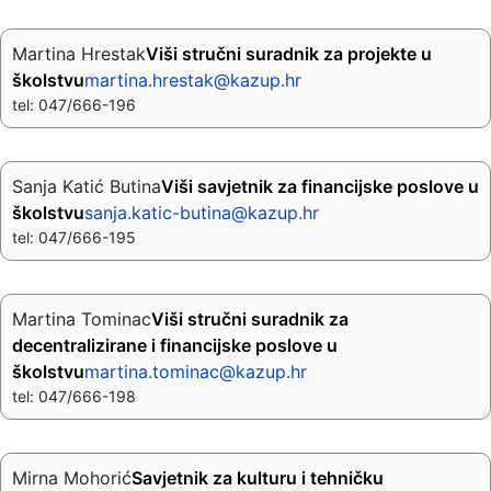
Martina Hrestak
Viši stručni suradnik za projekte u
školstvu
martina.hrestak@kazup.hr
tel: 047/666-196
Sanja Katić Butina
Viši savjetnik za financijske poslove u
školstvu
sanja.katic-butina@kazup.hr
tel: 047/666-195
Martina Tominac
Viši stručni suradnik za
decentralizirane i financijske poslove u
školstvu
martina.tominac@kazup.hr
tel: 047/666-198
Mirna Mohorić
Savjetnik za kulturu i tehničku