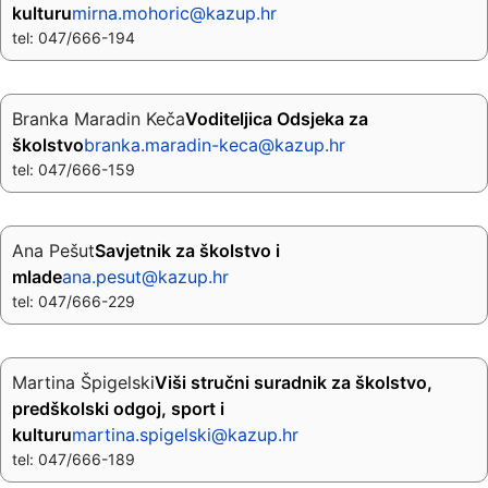
kulturu
mirna.mohoric@kazup.hr
tel: 047/666-194
Branka Maradin Keča
Voditeljica Odsjeka za
školstvo
branka.maradin-keca@kazup.hr
tel: 047/666-159
Ana Pešut
Savjetnik za školstvo i
mlade
ana.pesut@kazup.hr
tel: 047/666-229
Martina Špigelski
Viši stručni suradnik za školstvo,
predškolski odgoj, sport i
kulturu
martina.spigelski@kazup.hr
tel: 047/666-189