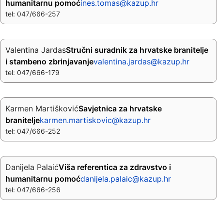
humanitarnu pomoć
ines.tomas@kazup.hr
tel: 047/666-257
Valentina Jardas
Stručni suradnik za hrvatske branitelje
i stambeno zbrinjavanje
valentina.jardas@kazup.hr
tel: 047/666-179
Karmen Martišković
Savjetnica za hrvatske
branitelje
karmen.martiskovic@kazup.hr
tel: 047/666-252
Danijela Palaić
Viša referentica za zdravstvo i
humanitarnu pomoć
danijela.palaic@kazup.hr
tel: 047/666-256