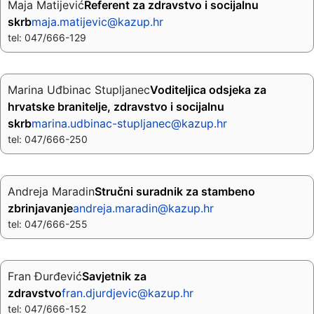
Maja Matijević
Referent za zdravstvo i socijalnu
skrb
maja.matijevic@kazup.hr
tel: 047/666-129
Marina Uđbinac Stupljanec
Voditeljica odsjeka za
hrvatske branitelje, zdravstvo i socijalnu
skrb
marina.udbinac-stupljanec@kazup.hr
tel: 047/666-250
Andreja Maradin
Stručni suradnik za stambeno
zbrinjavanje
andreja.maradin@kazup.hr
tel: 047/666-255
Fran Đurđević
Savjetnik za
zdravstvo
fran.djurdjevic@kazup.hr
tel: 047/666-152