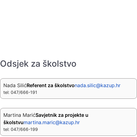
Odsjek za školstvo
Nada Silić
Referent za školstvo
nada.silic@kazup.hr
tel: 047/666-191
Martina Marić
Savjetnik za projekte u
školstvu
martina.maric@kazup.hr
tel: 047/666-199