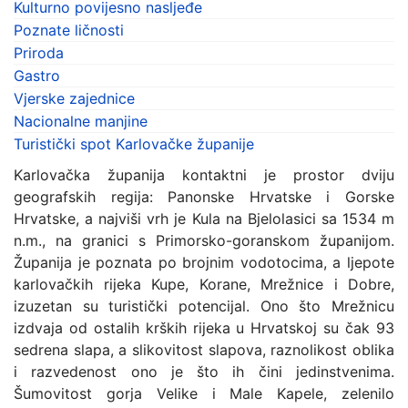
Kulturno povijesno nasljeđe
Poznate ličnosti
Priroda
Gastro
Vjerske zajednice
Nacionalne manjine
Turistički spot Karlovačke županije
Karlovačka županija kontaktni je prostor dviju
geografskih regija: Panonske Hrvatske i Gorske
Hrvatske, a najviši vrh je Kula na Bjelolasici sa 1534 m
n.m., na granici s Primorsko-goranskom županijom.
Županija je poznata po brojnim vodotocima, a ljepote
karlovačkih rijeka Kupe, Korane, Mrežnice i Dobre,
izuzetan su turistički potencijal. Ono što Mrežnicu
izdvaja od ostalih krških rijeka u Hrvatskoj su čak 93
sedrena slapa, a slikovitost slapova, raznolikost oblika
i razvedenost ono je što ih čini jedinstvenima.
Šumovitost gorja Velike i Male Kapele, zelenilo