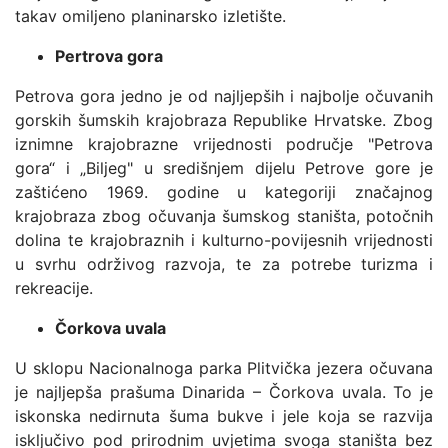
takav omiljeno planinarsko izletište.
Pertrova gora
Petrova gora jedno je od najljepših i najbolje očuvanih
gorskih šumskih krajobraza Republike Hrvatske. Zbog
iznimne krajobrazne vrijednosti područje "Petrova
gora“ i „Biljeg" u središnjem dijelu Petrove gore je
zaštićeno 1969. godine u kategoriji značajnog
krajobraza zbog očuvanja šumskog staništa, potočnih
dolina te krajobraznih i kulturno-povijesnih vrijednosti
u svrhu održivog razvoja, te za potrebe turizma i
rekreacije.
Čorkova uvala
U sklopu Nacionalnoga parka Plitvička jezera očuvana
je najljepša prašuma Dinarida – Čorkova uvala. To je
iskonska nedirnuta šuma bukve i jele koja se razvija
isključivo pod prirodnim uvjetima svoga staništa bez