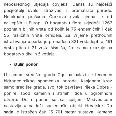
neposrednog utjecaja čovjeka. Danas su najčešći
posjetitelji uvale istraživači i promatrači prirode.
Netaknuta prašuma Čorkova uvala jedna je od
najljepših u Europi. O bogatstvu flore svjedoči 1.267
poznatih biljnih vrsta od kojih je 75 endemičnih i čak
55 različitih vrsta orhideja. Za vrijeme prethodnih
istraživanja u parku je pronađena 321 vrsta leptira, 161
vrsta ptica i 21 vrsta šišmiša, što samo ukazuje na
bogatstvo divljih životinja.
Đulin ponor
U samom središtu grada Ogulina nalazi se fenomen
hidrogeološkog spomenika prirode. Kanjonom kroz
samo središte grada, svoj tok završava rijeka Dobra -
ponire ispod kamenih i strmih litica u ogromnom
otvoru: Đulin ponor se sa spiljom Medvedicom
nastavlja u najduži speleološki objekt Hrvatske. Do
sada je istražen čak 15 701 metar sustava. Kamene