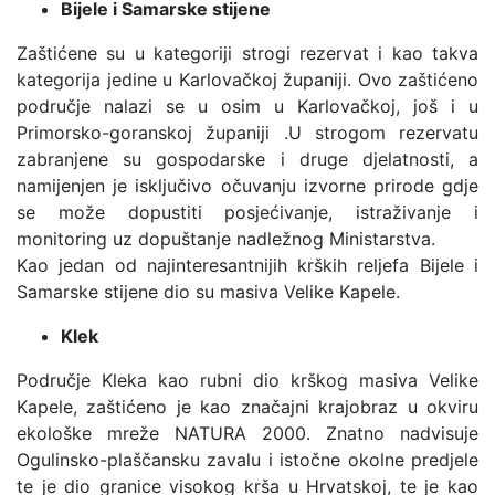
Bijele i Samarske stijene
Zaštićene su u kategoriji strogi rezervat i kao takva
kategorija jedine u Karlovačkoj županiji. Ovo zaštićeno
područje nalazi se u osim u Karlovačkoj, još i u
Primorsko-goranskoj županiji .U strogom rezervatu
zabranjene su gospodarske i druge djelatnosti, a
namijenjen je isključivo očuvanju izvorne prirode gdje
se može dopustiti posjećivanje, istraživanje i
monitoring uz dopuštanje nadležnog Ministarstva.
Kao jedan od najinteresantnijih krških reljefa Bijele i
Samarske stijene dio su masiva Velike Kapele.
Klek
Područje Kleka kao rubni dio krškog masiva Velike
Kapele, zaštićeno je kao značajni krajobraz u okviru
ekološke mreže NATURA 2000. Znatno nadvisuje
Ogulinsko-plaščansku zavalu i istočne okolne predjele
te je dio granice visokog krša u Hrvatskoj, te je kao