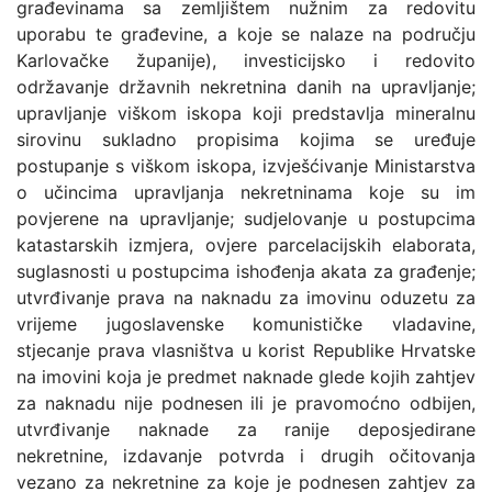
građevinama sa zemljištem nužnim za redovitu
uporabu te građevine, a koje se nalaze na području
Karlovačke županije), investicijsko i redovito
održavanje državnih nekretnina danih na upravljanje;
upravljanje viškom iskopa koji predstavlja mineralnu
sirovinu sukladno propisima kojima se uređuje
postupanje s viškom iskopa, izvješćivanje Ministarstva
o učincima upravljanja nekretninama koje su im
povjerene na upravljanje; sudjelovanje u postupcima
katastarskih izmjera, ovjere parcelacijskih elaborata,
suglasnosti u postupcima ishođenja akata za građenje;
utvrđivanje prava na naknadu za imovinu oduzetu za
vrijeme jugoslavenske komunističke vladavine,
stjecanje prava vlasništva u korist Republike Hrvatske
na imovini koja je predmet naknade glede kojih zahtjev
za naknadu nije podnesen ili je pravomoćno odbijen,
utvrđivanje naknade za ranije deposjedirane
nekretnine, izdavanje potvrda i drugih očitovanja
vezano za nekretnine za koje je podnesen zahtjev za