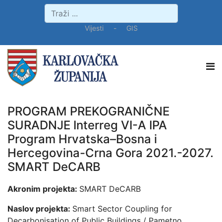
Vijesti
-
GIS
PROGRAM PREKOGRANIČNE
SURADNJE Interreg VI-A IPA
Program Hrvatska–Bosna i
Hercegovina-Crna Gora 2021.-2027.
SMART DeCARB
Akronim projekta:
SMART DeCARB
Naslov projekta:
Smart Sector Coupling for
Decarbonisation of Public Buildings / Pametno