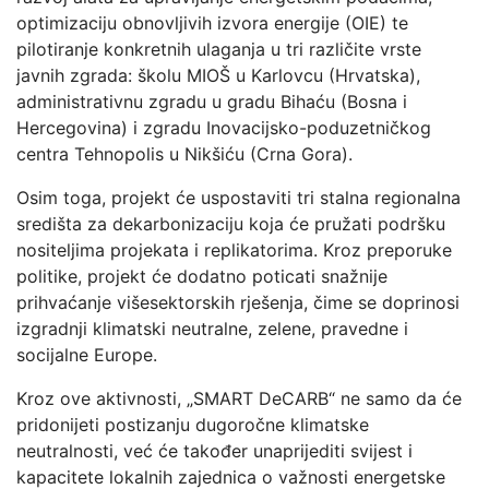
optimizaciju obnovljivih izvora energije (OIE) te
pilotiranje konkretnih ulaganja u tri različite vrste
javnih zgrada: školu MIOŠ u Karlovcu (Hrvatska),
administrativnu zgradu u gradu Bihaću (Bosna i
Hercegovina) i zgradu Inovacijsko-poduzetničkog
centra Tehnopolis u Nikšiću (Crna Gora).
Osim toga, projekt će uspostaviti tri stalna regionalna
središta za dekarbonizaciju koja će pružati podršku
nositeljima projekata i replikatorima. Kroz preporuke
politike, projekt će dodatno poticati snažnije
prihvaćanje višesektorskih rješenja, čime se doprinosi
izgradnji klimatski neutralne, zelene, pravedne i
socijalne Europe.
Kroz ove aktivnosti, „SMART DeCARB“ ne samo da će
pridonijeti postizanju dugoročne klimatske
neutralnosti, već će također unaprijediti svijest i
kapacitete lokalnih zajednica o važnosti energetske