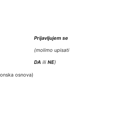
Prijavljujem se
(
molimo upisati
DA
ili
NE
)
akonska osnova)