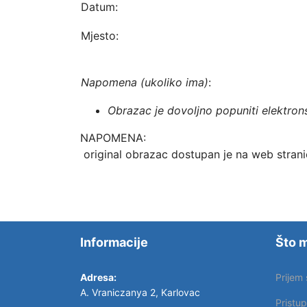
Datum:
Mjesto:
Napomena (ukoliko ima)
:
Obrazac je dovoljno popuniti elektrons
NAPOMENA:
original obrazac dostupan je na web stran
Informacije
Što m
Adresa:
Prijem
A. Vraniczanya 2, Karlovac
Pristu