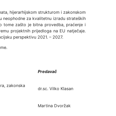
nata, hijerarhijskom strukturom i zakonskom
u neophodne za kvalitetnu izradu strateških
 o tome zašto je bitna provedba, praćenje i
remu projektnih prijedloga na EU natječaje.
ncijsku perspektivu 2021. – 2027.
eme.
Predavač
ura, zakonska
dr.sc. Vilko Klasan
Martina Dvoržak