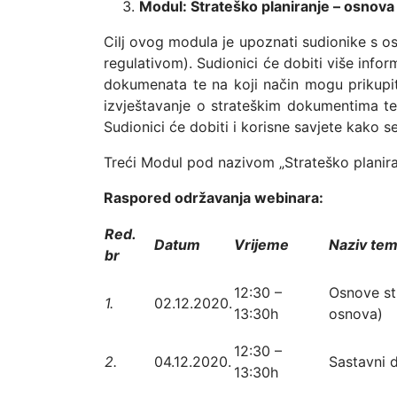
Modul: Strateško planiranje – osnova
Cilj ovog modula je upoznati sudionike s o
regulativom). Sudionici će dobiti više inf
dokumenata te na koji način mogu prikupiti
izvještavanje o strateškim dokumentima te 
Sudionici će dobiti i korisne savjete kako s
Treći Modul pod nazivom „Strateško planira
Raspored održavanja webinara:
Red.
Datum
Vrijeme
Naziv te
br
12:30 –
Osnove str
1.
02.12.2020.
13:30h
osnova)
12:30 –
2.
04.12.2020.
Sastavni d
13:30h