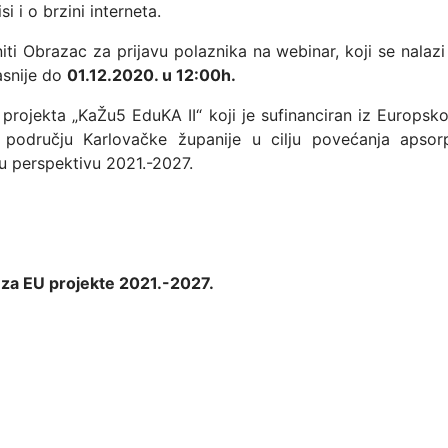
 i o brzini interneta.
i Obrazac za prijavu polaznika na webinar, koji se nalazi
snije do
01.12.2020. u 12:00h.
rojekta „KaŽu5 EduKA II“ koji je sufinanciran iz Europsko
a području Karlovačke županije u cilju povećanja apsorp
u perspektivu 2021.-2027.
 za EU projekte 2021.-2027.