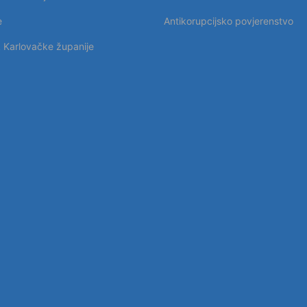
e
Antikorupcijsko povjerenstvo
k Karlovačke županije