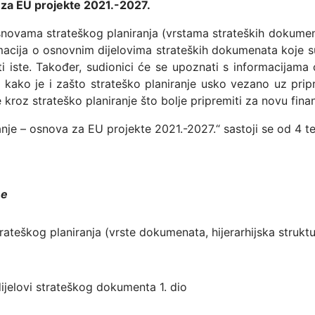
 za EU projekte 2021.-2027.
snovama strateškog planiranja (vrstama strateških dokume
ormacija o osnovnim dijelovima strateških dokumenata koje s
 iste. Također, sudionici će se upoznati s informacijama
kako je i zašto strateško planiranje usko vezano uz prip
e kroz strateško planiranje što bolje pripremiti za novu fina
nje – osnova za EU projekte 2021.-2027.“ sastoji se od 4 t
me
ateškog planiranja (vrste dokumenata, hijerarhijska strukt
ijelovi strateškog dokumenta 1. dio