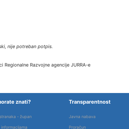
ki, nije potreban potpis.
ici Regionalne Razvojne agencije JURRA-e
orate znati?
Transparentnost
 stranaka - župan
Javna nabava
p informacijama
Proračun