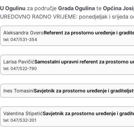
U Ogulinu
za područje
Grada Ogulina
te
Općina Josip
UREDOVNO RADNO VRIJEME: ponedjeljak i srijeda od 
Aleksandra Gvero
Referent za prostorno uređenje i gradite
tel: 047/531-354
Larisa Pavičić
Samostalni upravni referent za prostorno ur
tel: 047/522-790
Ines Tomasini
Savjetnik za prostorno uređenje i graditeljs
Valentina Stipetić
Savjetnik za prostorno uređenje i gradit
tel: 047/532-201