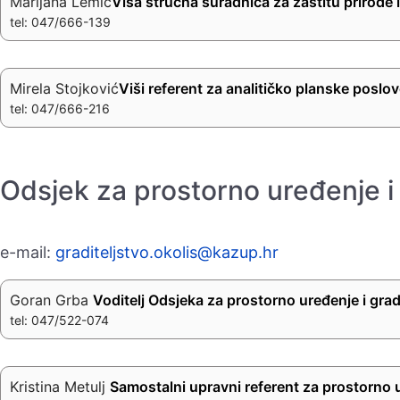
Marijana Lemić
Viša stručna suradnica za zaštitu prirode i
tel: 047/666-139
Mirela Stojković
Viši referent za analitičko planske poslov
tel: 047/666-216
Odsjek za prostorno uređenje i 
e-mail:
graditeljstvo.okolis@kazup.hr
Goran Grba
Voditelj Odsjeka za prostorno uređenje i grad
tel: 047/522-074
Kristina Metulj
Samostalni upravni referent za prostorno u