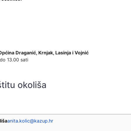
Općina Draganić, Krnjak, Lasinja i Vojnić
o 13.00 sati
titu okoliša
liša
anita.kolic@kazup.hr