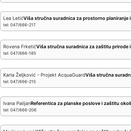
Lea Letić
Viša stručna suradnica za prostorno planiranje i
tel: 047/666-217
Rovena Frketić
Viša stručna suradnica za zaštitu prirode i
tel: 047/666-185
Karla Željković - Projekt AcquaGuard
Viša stručna suradn
tel: 047/666-215
Ivana Palijan
Referentica za planske poslove i zaštitu okol
tel: 047/666-206