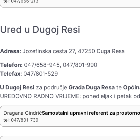
tel: 047/666-213
Ured u Dugoj Resi
Adresa:
Jozefinska cesta 27, 47250 Duga Resa
Telefon:
047/658-945, 047/801-990
Telefax:
047/801-529
U Dugoj Resi
za područje
Grada Duga Resa
te
Općina
UREDOVNO RADNO VRIJEME: ponedjeljak i petak od 8
Dragana Cindrić
Samostalni upravni referent za prostorno 
tel: 047/801-739