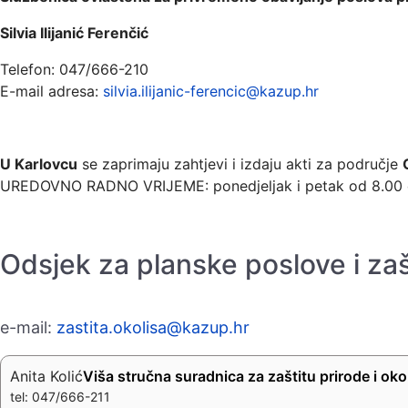
Silvia Ilijanić Ferenčić
Telefon: 047/666-210
E-mail adresa:
silvia.ilijanic-ferencic@kazup.hr
U Karlovcu
se zaprimaju zahtjevi i izdaju akti za područje
UREDOVNO RADNO VRIJEME: ponedjeljak i petak od 8.00 d
Odsjek za planske poslove i zaš
e-mail:
zastita.okolisa@kazup.hr
Anita Kolić
Viša stručna suradnica za zaštitu prirode i oko
tel: 047/666-211