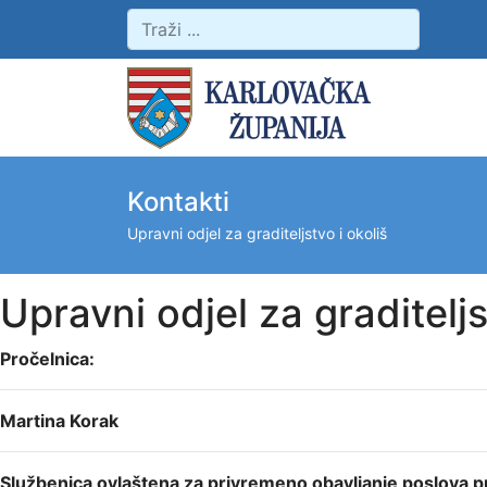
Kontakti
Upravni odjel za graditeljstvo i okoliš
Upravni odjel za graditeljs
Pročelnica:
Martina Korak
Službenica ovlaštena za privremeno obavljanje poslova p