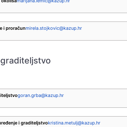
 okoliša
marijana.lemic@kazup.hr
e i proračun
mirela.stojkovic@kazup.hr
graditeljstvo
iteljstvo
goran.grba@kazup.hr
ređenje i graditeljstvo
kristina.metulj@kazup.hr