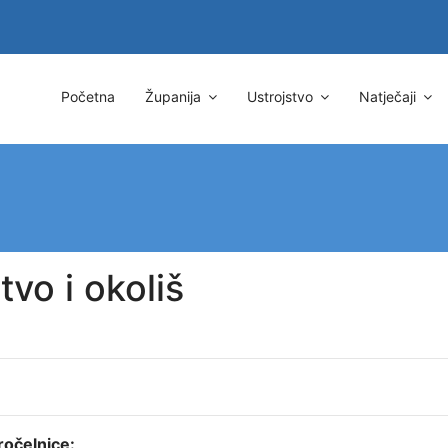
Početna
Županija
Ustrojstvo
Natječaji
tvo i okoliš
ročelnice: