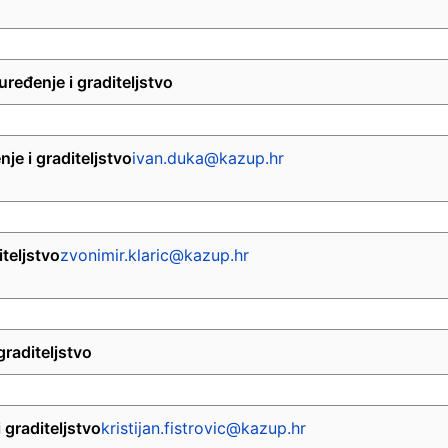
ređenje i graditeljstvo
je i graditeljstvo
ivan.duka@kazup.hr
iteljstvo
zvonimir.klaric@kazup.hr
graditeljstvo
 graditeljstvo
kristijan.fistrovic@kazup.hr