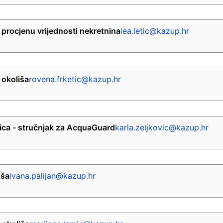
 procjenu vrijednosti nekretnina
lea.letic@kazup.hr
 okoliša
rovena.frketic@kazup.hr
ica - stručnjak za AcquaGuard
karla.zeljkovic@kazup.hr
iša
ivana.palijan@kazup.hr