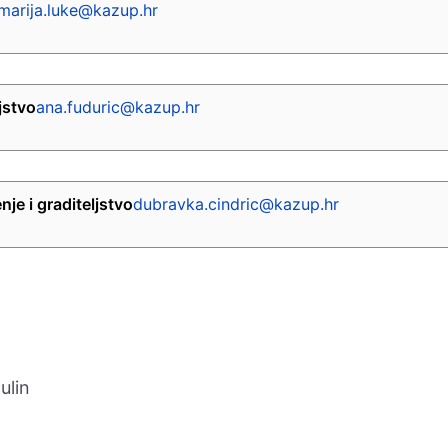
marija.luke@kazup.hr
jstvo
ana.fuduric@kazup.hr
je i graditeljstvo
dubravka.cindric@kazup.hr
ulin