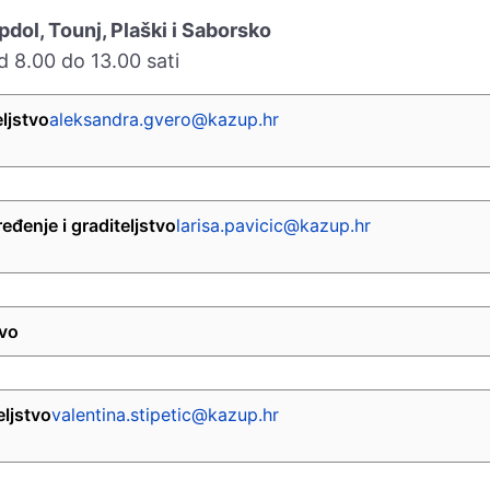
dol, Tounj, Plaški i Saborsko
8.00 do 13.00 sati
ljstvo
aleksandra.gvero@kazup.hr
eđenje i graditeljstvo
larisa.pavicic@kazup.hr
tvo
eljstvo
valentina.stipetic@kazup.hr