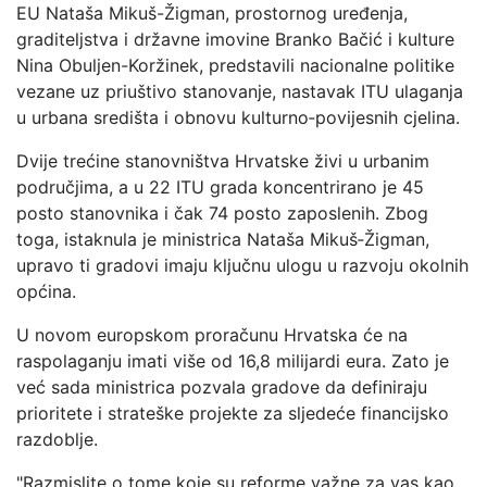
EU Nataša Mikuš-Žigman, prostornog uređenja,
graditeljstva i državne imovine Branko Bačić i kulture
Nina Obuljen-Koržinek, predstavili nacionalne politike
vezane uz priuštivo stanovanje, nastavak ITU ulaganja
u urbana središta i obnovu kulturno‑povijesnih cjelina.
Dvije trećine stanovništva Hrvatske živi u urbanim
područjima, a u 22 ITU grada koncentrirano je 45
posto stanovnika i čak 74 posto zaposlenih. Zbog
toga, istaknula je ministrica Nataša Mikuš‑Žigman,
upravo ti gradovi imaju ključnu ulogu u razvoju okolnih
općina.
U novom europskom proračunu Hrvatska će na
raspolaganju imati više od 16,8 milijardi eura. Zato je
već sada ministrica pozvala gradove da definiraju
prioritete i strateške projekte za sljedeće financijsko
razdoblje.
"Razmislite o tome koje su reforme važne za vas kao