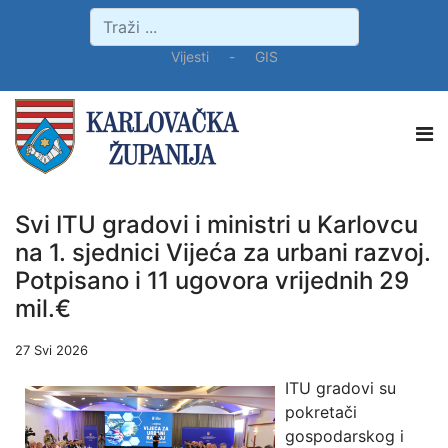
Vijesti
-
GIS
Svi ITU gradovi i ministri u Karlovcu
na 1. sjednici Vijeća za urbani razvoj.
Potpisano i 11 ugovora vrijednih 29
mil.€
27 Svi 2026
ITU gradovi su
pokretači
gospodarskog i