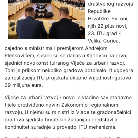
društvenog razvoja
Republike
Hrvatske. Svi oni,
njih 22 plus novi,
23. ITU grad -
Velika Gorica,
zajedno s ministrima i premijerom Andrejom
Plenkovićem, susreli su se danas u Karlovcu na prvoj
sjednici novokonstituiranog Vijeća za urbani razvoj.
Tom je prilikom nekoliko gradova potpisalo 11 ugovora
za realizaciju ITU projekata ukupne vrijednosti gotovo
29 milijuna eura.
Vijeće za urbani razvoj - novo je vladino savjetodavno
tijelo predviđeno novim Zakonom o regionalnom
razvoju. U njemu su ministri iz Vlade te gradonačelnici
gradova sjedišta hrvatskih županija i predstavlja
kontinuitet suradnje u provedbi ITU mehanizma.