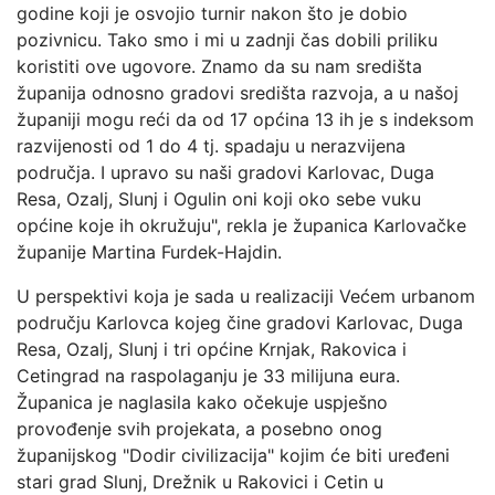
godine koji je osvojio turnir nakon što je dobio
pozivnicu. Tako smo i mi u zadnji čas dobili priliku
koristiti ove ugovore. Znamo da su nam središta
županija odnosno gradovi središta razvoja, a u našoj
županiji mogu reći da od 17 općina 13 ih je s indeksom
razvijenosti od 1 do 4 tj. spadaju u nerazvijena
područja. I upravo su naši gradovi Karlovac, Duga
Resa, Ozalj, Slunj i Ogulin oni koji oko sebe vuku
općine koje ih okružuju", rekla je županica Karlovačke
županije Martina Furdek-Hajdin.
U perspektivi koja je sada u realizaciji Većem urbanom
području Karlovca kojeg čine gradovi Karlovac, Duga
Resa, Ozalj, Slunj i tri općine Krnjak, Rakovica i
Cetingrad na raspolaganju je 33 milijuna eura.
Županica je naglasila kako očekuje uspješno
provođenje svih projekata, a posebno onog
županijskog "Dodir civilizacija" kojim će biti uređeni
stari grad Slunj, Drežnik u Rakovici i Cetin u