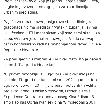
Premijer Plenković, koji je ujedno i predsjednik Vijeća,
naglasio je važnost novog tijela za koordinaciju s
urbanim središtima.
"Vijeće za urbani razvoj osigurava stalni dijalog s
gradonačelnicima središta hrvatskih županija i svima
uključenima u ITU mehanizam koji smo sami skrojili za
sebe. Gradovi jesu motori razvoja, a Vlada na ovaj
način kontinuirano radi na ravnomjernom razvoju cijele
Republike Hrvatske."
Za prvu sjednicu izabran je Karlovac zato što je četvrti
najbolji ITU grad u Hrvatskoj.
"U prvom razdoblju ITU ugovora Karlovac inicijalno
nije bio ITU grad međutim, mi smo 2021. godine dobili
ugovore, povukli 20 milijuna eura i ostvarili tri velika
projekta: obnovu naših vrelovoda, uređenje Tesla
Experience Centra te obnovu našeg Kina Edison. Bili
smo kao naš Goran Ivanišević na Wimbledonu 2001.