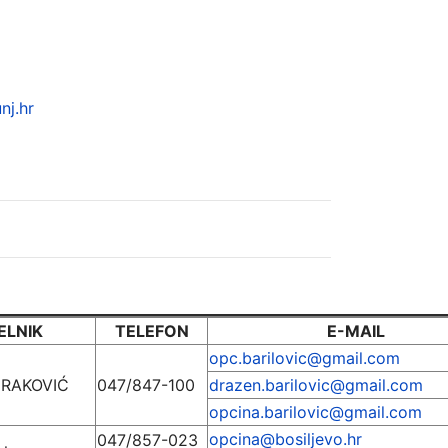
nj.hr
ELNIK
TELEFON
E-MAIL
opc.barilovic@gmail.com
ERAKOVIĆ
047/847-100
drazen.barilovic@gmail.com
opcina.barilovic@gmail.com
opcina@bosiljevo.hr
047/857-023