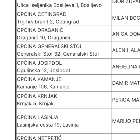
IGOR ŽUPA
Ulica iseljenika Bosiljeva 1, Bosiljevo
OPĆINA CETINGRAD
MILAN BOG
Trg hrv.branit.2, Cetingrad
OPĆINA DRAGANIĆ
ANICA DO
Draganić 10, Draganići
OPĆINA GENERALSKI STOL
ALEN HAL
Generalski Stol 32, Genaralski Stol
OPĆINA JOSIPDOL
ANĐELINA 
Ogulinska 12, Josipdol
OPĆINA KAMANJE
DAMIR MA
Kamanje 106, Kamanje
OPĆINA KRNJAK
PERICA MA
Krnjak 5, Krnjak
OPĆINA LASINJA
MARIJO PE
Lasinjska cesta 19, Lasinja
OPĆINA NETRETIĆ