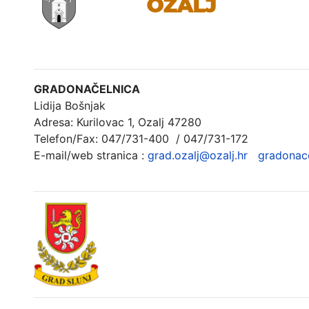
GRADONAČELNICA
Lidija Bošnjak
Adresa: Kurilovac 1, Ozalj 47280
Telefon/Fax: 047/731-400 / 047/731-172
E-mail/web stranica :
grad.ozalj@ozalj.hr
gradonace