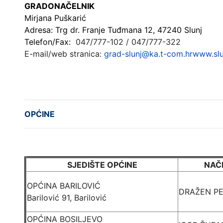
G
RADONAČELNIK
Mirjana Puškarić
Adresa: Trg dr. Franje Tuđmana 12, 47240 Slunj
Telefon/Fax:
047/777-102 / 047/777-322
E-mail/web stranica:
grad-slunj@ka.t-com.hr
www.slu
OPĆINE
SJEDIŠTE OPĆINE
NAČ
OPĆINA BARILOVIĆ
DRAŽEN P
Barilović 91, Barilović
OPĆINA BOSILJEVO