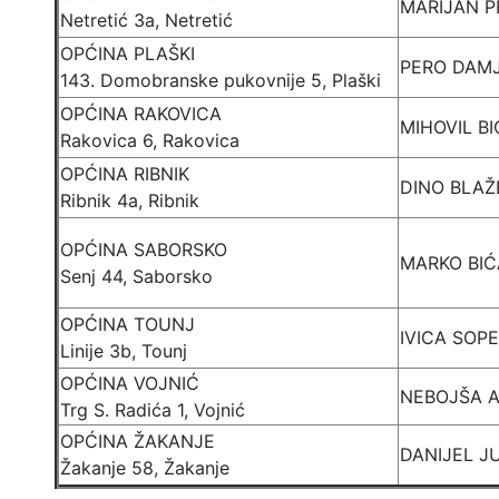
MARIJAN P
Netretić 3a, Netretić
OPĆINA PLAŠKI
PERO DAM
143. Domobranske pukovnije 5, Plaški
OPĆINA RAKOVICA
MIHOVIL B
Rakovica 6, Rakovica
OPĆINA RIBNIK
DINO BLAŽ
Ribnik 4a, Ribnik
OPĆINA SABORSKO
MARKO BIĆ
Senj 44, Saborsko
OPĆINA TOUNJ
IVICA SOP
Linije 3b, Tounj
OPĆINA VOJNIĆ
NEBOJŠA 
Trg S. Radića 1, Vojnić
OPĆINA ŽAKANJE
DANIJEL J
Žakanje 58, Žakanje