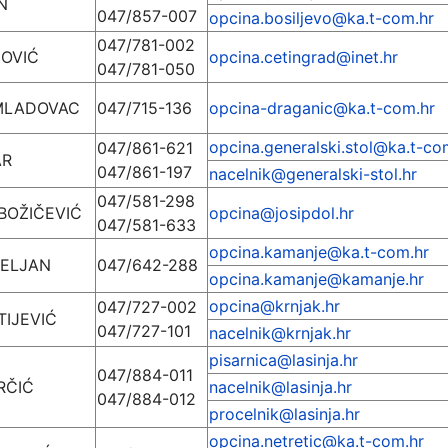
N
047/857-007
opcina.bosiljevo@ka.t-com.hr
047/781-002
OVIĆ
opcina.cetingrad@inet.hr
047/781-050
MLADOVAC
047/715-136
opcina-draganic@ka.t-com.hr
opcina.generalski.stol@ka.t-c
047/861-621
AR
047/861-197
nacelnik@generalski-stol.hr
047/581-298
BOŽIČEVIĆ
opcina@josipdol.hr
047/581-633
opcina.kamanje@ka.t-com.hr
TELJAN
047/642-288
opcina.kamanje@kamanje.hr
opcina@krnjak.hr
047/727-002
TIJEVIĆ
047/727-101
nacelnik@krnjak.hr
pisarnica@lasinja.hr
047/884-011
RČIĆ
nacelnik@lasinja.hr
047/884-012
procelnik@lasinja.hr
opcina.netretic@ka.t-com.hr