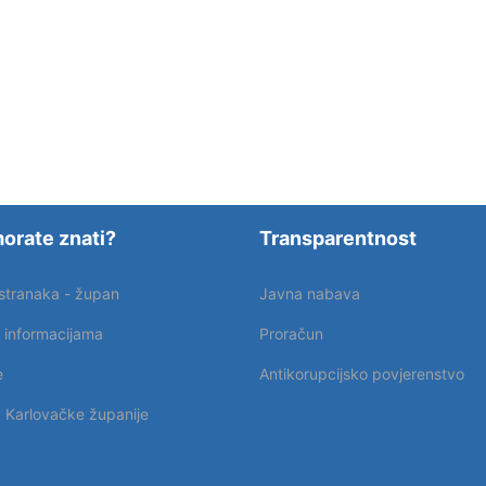
orate znati?
Transparentnost
 stranaka - župan
Javna nabava
p informacijama
Proračun
e
Antikorupcijsko povjerenstvo
k Karlovačke županije