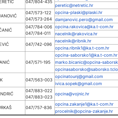
ERETIĆ
047/804-435
peretic@netretic.hr
opcina-plaski@plaski.hr
047/573-122
JANOVIĆ
047/573-264
damjanovic.pero@gmail.com
opcina.rakovica@ka.t-com.hr
047/784-006
IĆANIĆ
047/784-011
nacelnik@rakovica.hr
nacelnik@ribnik.hr
EVIĆ
047/742-096
opcina.ribnik1@ka.t-com.hr
opcina-saborsko1@ka.t-com.hr
ANIĆ
047/571-195
marko.bicanic@opcina-saborsk
opcinasaborsko@saborsko.tclo
opcinatounj@gmail.com
EK
047/563-003
ivica.sopek@gmail.com
047/883-022
ANDRIĆ
opcina@vojnic.hr
047/883-023
opcina.zakanje1@ka.t-com.hr
URKAŠ
047/757-836
procelnik@opcina-zakanje.hr