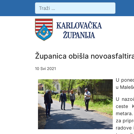
Županica obišla novoasfaltir
10 Svi 2021
U poned
u Maleše
U nazoč
ceste K
metara
za prip
radove i