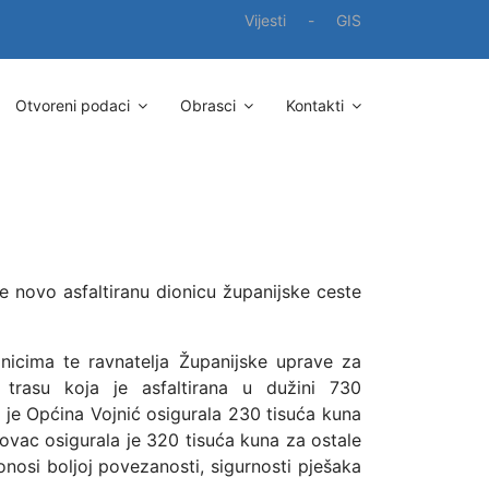
Vijesti
-
GIS
Otvoreni podaci
Obrasci
Kontakti
je novo asfaltiranu dionicu županijske ceste
nicima te ravnatelja Županijske uprave za
 trasu koja je asfaltirana u dužini 730
a je
Općina Vojnić
osigurala 230 tisuća kuna
ovac osigurala je 320 tisuća kuna za ostale
donosi boljoj povezanosti, sigurnosti pješaka