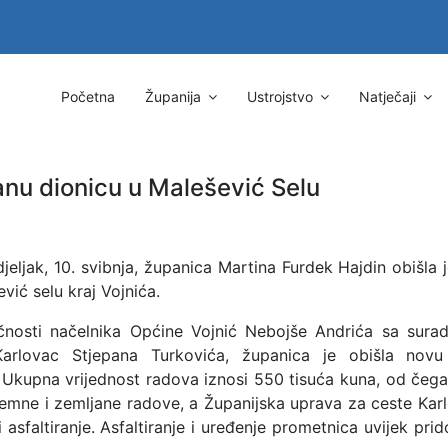
Početna
Županija
Ustrojstvo
Natječaji
anu dionicu u Malešević Selu
jeljak, 10. svibnja, županica Martina Furdek Hajdin obišla 
vić selu kraj Vojnića.
nosti načelnika Općine Vojnić Nebojše Andrića sa surad
arlovac Stjepana Turkovića, županica je obišla novu
.
Ukupna vrijednost radova iznosi 550 tisuća kuna, od čeg
remne i zemljane radove, a Županijska uprava za ceste Karl
 asfaltiranje. Asfaltiranje i uređenje prometnica uvijek pri