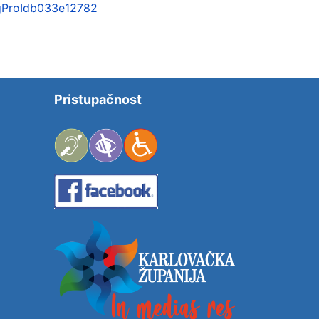
igProIdb033e12782
Pristupačnost