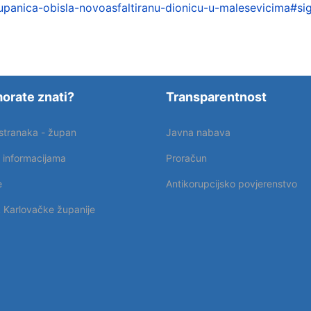
zupanica-obisla-novoasfaltiranu-dionicu-u-malesevicima#s
orate znati?
Transparentnost
 stranaka - župan
Javna nabava
p informacijama
Proračun
e
Antikorupcijsko povjerenstvo
k Karlovačke županije