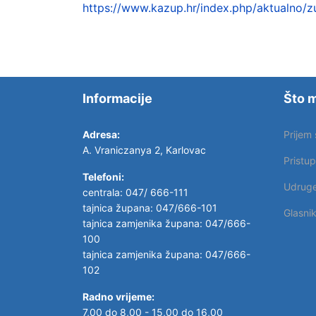
https://www.kazup.hr/index.php/aktualno/
Informacije
Što m
Adresa:
Prijem
A. Vraniczanya 2, Karlovac
Pristu
Telefoni:
Udrug
centrala: 047/ 666-111
tajnica župana: 047/666-101
Glasni
tajnica zamjenika župana: 047/666-
100
tajnica zamjenika župana: 047/666-
102
Radno vrijeme:
7,00 do 8,00 - 15,00 do 16,00