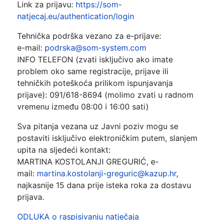
Link za prijavu:
https://som-
natjecaj.eu/authentication/login
Tehnička podrška vezano za e-prijave:
e-mail:
podrska@som-system.com
INFO TELEFON (zvati isključivo ako imate
problem oko same registracije, prijave ili
tehničkih poteškoća prilikom ispunjavanja
prijave): 091/618-8694 (molimo zvati u radnom
vremenu između 08:00 i 16:00 sati)
Sva pitanja vezana uz Javni poziv mogu se
postaviti isključivo elektroničkim putem, slanjem
upita na sljedeći kontakt:
MARTINA KOSTOLANJI GREGURIĆ, e-
mail:
martina.kostolanji-greguric@kazup.hr
,
najkasnije 15 dana prije isteka roka za dostavu
prijava.
ODLUKA o raspisivanju natječaja