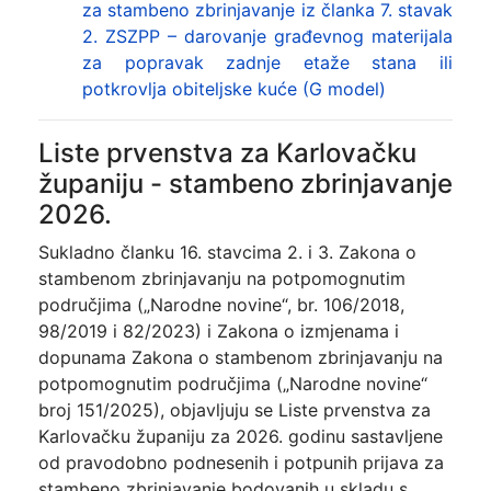
za stambeno zbrinjavanje iz članka 7. stavak
2. ZSZPP – darovanje građevnog materijala
za popravak zadnje etaže stana ili
potkrovlja obiteljske kuće (G model)
Liste prvenstva za Karlovačku
županiju - stambeno zbrinjavanje
2026.
Sukladno članku 16. stavcima 2. i 3. Zakona o
stambenom zbrinjavanju na potpomognutim
područjima („Narodne novine“, br. 106/2018,
98/2019 i 82/2023) i Zakona o izmjenama i
dopunama Zakona o stambenom zbrinjavanju na
potpomognutim područjima („Narodne novine“
broj 151/2025), objavljuju se Liste prvenstva za
Karlovačku županiju za 2026. godinu sastavljene
od pravodobno podnesenih i potpunih prijava za
stambeno zbrinjavanje bodovanih u skladu s