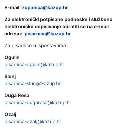
E-mail:
zupanica@kazup.hr
Za elektronički potpisane podneske i službeno
elektroničko dopisivanje obratiti se na e-mail
adresu:
pisarnica@kazup.hr
Za pisarnice u ispostavama :
Ogulin
pisarnica-ogulin@kazup.hr
Slunj
pisarnica-slunj@kazup.hr
Duga Resa
pisarnica-dugaresa@kazup.hr
Ozalj
pisarnica-ozalj@kazup.hr