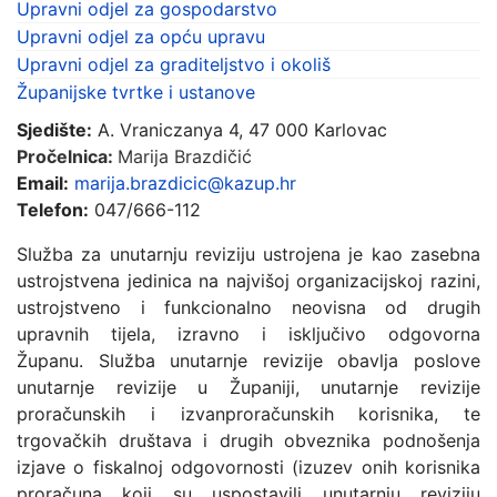
Upravni odjel za gospodarstvo
Upravni odjel za opću upravu
Upravni odjel za graditeljstvo i okoliš
Županijske tvrtke i ustanove
Sjedište:
A. Vraniczanya 4, 47 000 Karlovac
Pročelnica:
M
arija Brazdičić
Email:
marija.brazdicic@kazup.hr
Telefon:
047/666-112
Služba za unutarnju reviziju ustrojena je kao zasebna
ustrojstvena jedinica na najvišoj organizacijskoj razini,
ustrojstveno i funkcionalno neovisna od drugih
upravnih tijela, izravno i isključivo odgovorna
Županu. Služba unutarnje revizije obavlja poslove
unutarnje revizije u Županiji, unutarnje revizije
proračunskih i izvanproračunskih korisnika, te
trgovačkih društava i drugih obveznika podnošenja
izjave o fiskalnoj odgovornosti (izuzev onih korisnika
proračuna koji su uspostavili unutarnju reviziju