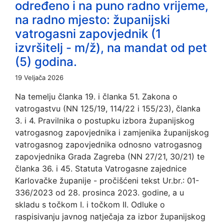
određeno i na puno radno vrijeme,
na radno mjesto: županijski
vatrogasni zapovjednik (1
izvršitelj - m/ž), na mandat od pet
(5) godina.
19 Veljača 2026
Na temelju članka 19. i članka 51. Zakona o
vatrogastvu (NN 125/19, 114/22 i 155/23), članka
3. i 4. Pravilnika o postupku izbora županijskog
vatrogasnog zapovjednika i zamjenika županijskog
vatrogasnog zapovjednika odnosno vatrogasnog
zapovjednika Grada Zagreba (NN 27/21, 30/21) te
članka 36. i 45. Statuta Vatrogasne zajednice
Karlovačke županije - pročišćeni tekst Ur.br.: 01-
336/2023 od 28. prosinca 2023. godine, a u
skladu s točkom I. i točkom II. Odluke o
raspisivanju javnog natječaja za izbor županijskog