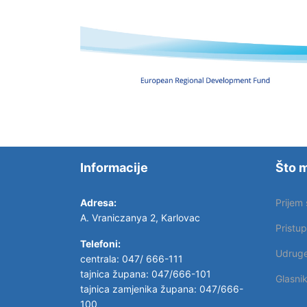
Informacije
Što m
Adresa:
Prijem
A. Vraniczanya 2, Karlovac
Pristu
Telefoni:
Udrug
centrala: 047/ 666-111
tajnica župana: 047/666-101
Glasni
tajnica zamjenika župana: 047/666-
100