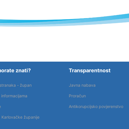
orate znati?
Transparentnost
 stranaka - župan
Javna nabava
p informacijama
Proračun
e
Antikorupcijsko povjerenstvo
k Karlovačke županije