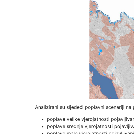
Analizirani su sljedeći poplavni scenariji n
poplave velike vjerojatnosti pojavljivan
poplave srednje vjerojatnosti pojavlji
poplave male vjerojatnosti pojavljivan