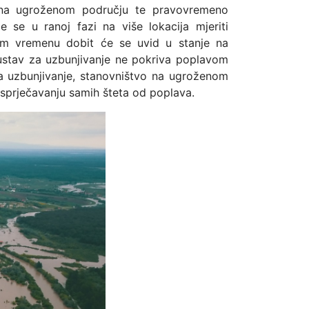
va na ugroženom području te pravovremeno
 se u ranoj fazi na više lokacija mjeriti
nom vremenu dobit će se uvid u stanje na
sustav za uzbunjivanje ne pokriva poplavom
a uzbunjivanje, stanovništvo na ugroženom
 sprječavanju samih šteta od poplava.