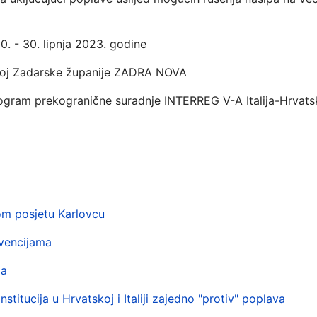
0. - 30. lipnja 2023. godine
razvoj Zadarske županije ZADRA NOVA
rogram prekogranične suradnje INTERREG V-A Italija-Hrvats
om posjetu Karlovcu
rvencijama
ma
titucija u Hrvatskoj i Italiji zajedno "protiv" poplava