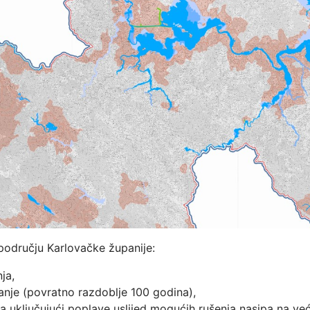
a području Karlovačke županije:
ja,
vanje (povratno razdoblje 100 godina),
ja uključujući poplave uslijed mogućih rušenja nasipa na v