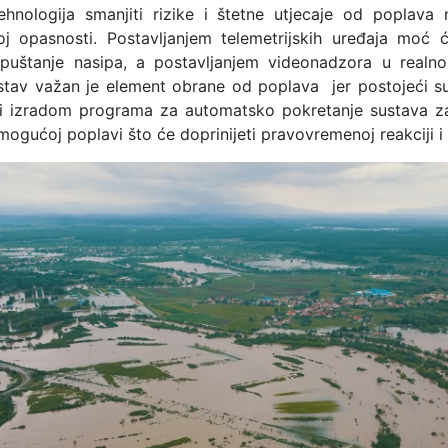
ehnologija smanjiti rizike i štetne utjecaje od popla
j opasnosti. Postavljanjem telemetrijskih uređaja moć će
ropuštanje nasipa, a postavljanjem videonadzora u real
sustav važan je element obrane od poplava jer postojeći 
 i izradom programa za automatsko pokretanje sustava z
mogućoj poplavi što će doprinijeti pravovremenoj reakciji i