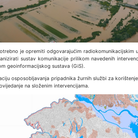
potrebno je opremiti odgovarajućim radiokomunikacijskim 
nizirati sustav komunikacije prilikom navedenih interven
jom geoinformacijskog sustava (GiS).
ciju osposobljavanja pripadnika žurnih službi za korištenj
ovijedanje na složenim intervencijama.