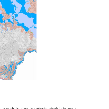
ećim vodotocima te rušenja visokih brana -